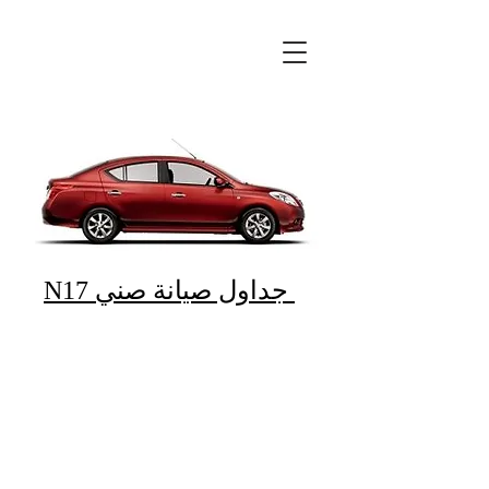
N17 جداول صيانة صني