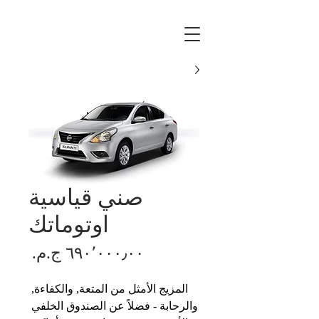
صني قياسية
اوتوماتك
السع
المزيج الأمثل من المتعة, والكفاءة, 
والرحابة - فضلاً عن الصندوق الخلفي 