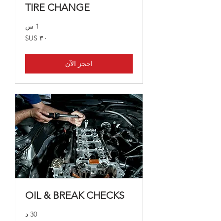
TIRE CHANGE
1 س
٣٠
دولار
أمريكي
احجز الآن
OIL & BREAK CHECKS
30 د